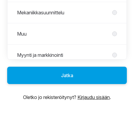
Mekaniikkasuunnittelu
Muu
Myynti ja markkinointi
Jatka
Rakennesuunnittelu
Oletko jo rekisteröitynyt?
Kirjaudu sisään
.
Sähkösuunnittelu
Teollisuuden kunnossapito